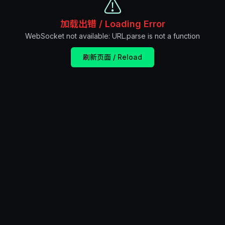
⚠️
加载出错 / Loading Error
WebSocket not available: URL.parse is not a function
刷新页面 / Reload