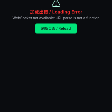
⚠️
加载出错 / Loading Error
WebSocket not available: URL.parse is not a function
刷新页面 / Reload