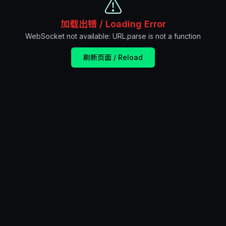
⚠️
加载出错 / Loading Error
WebSocket not available: URL.parse is not a function
刷新页面 / Reload