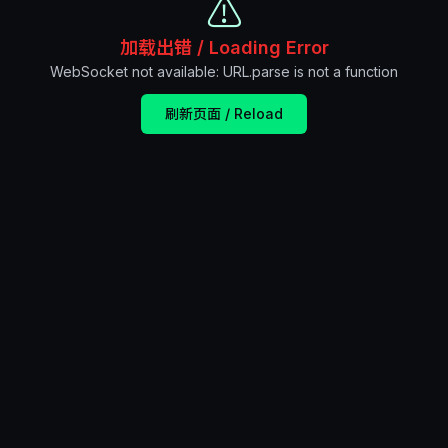
⚠️
加载出错 / Loading Error
WebSocket not available: URL.parse is not a function
刷新页面 / Reload