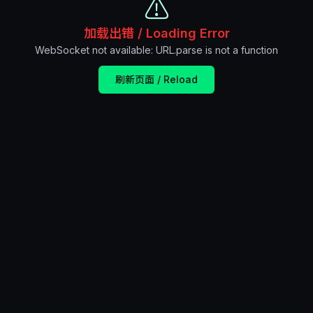
⚠️
加载出错 / Loading Error
WebSocket not available: URL.parse is not a function
刷新页面 / Reload