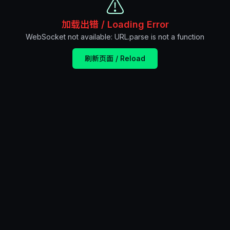
⚠️
加载出错 / Loading Error
WebSocket not available: URL.parse is not a function
刷新页面 / Reload