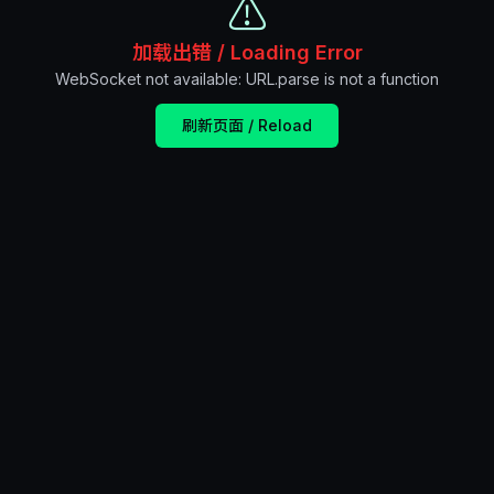
⚠️
加载出错 / Loading Error
WebSocket not available: URL.parse is not a function
刷新页面 / Reload